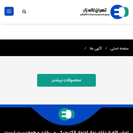
تهران خیابان لالەزار جنوبی پاساژ بوشهری طبقه دوم پلاک 87
02133907184
09128181908
صفحه اصلی
/
آگهی ها
/
محصولات بیشتر
تهران لاله زار دارای نماد اعتماد الکترونیکی می باشد و همچنین در لیست