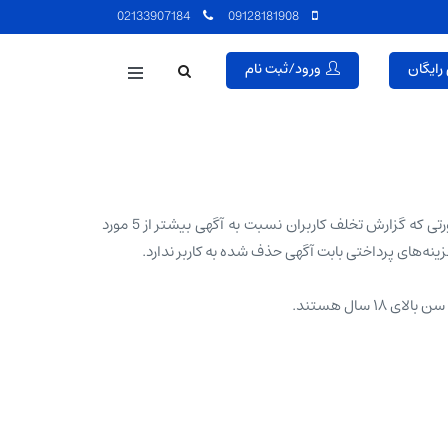
02133907184
09128181908
رایگان
ورود/ثبت نام
چنانچه از ناحیه مراجع ذیصلاح قانونی دستور حذف آگهی صادر شده باشد، تهران لالەزار فوراً اقدام به حذف آگهی می‌نماید. همچنین در صورتی که گزارش تخلف کاربران نسبت به آگهی بیشتر از 5 مورد
ینه‌های پرداختی بابت آگهی حذف شده به کاربر ندارد.
سال هستند.