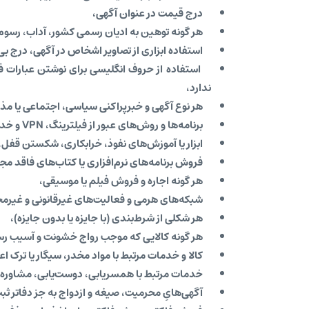
درج قیمت در عنوان آگهی،
هر گونه توهین به ادیان رسمی کشور، آداب، رسوم،
استفاده ابزاری از تصاویر اشخاص در آگهی، درج ب
استفاده از حروف انگلیسی برای نوشتن عبارات فار
ندارد،
هر نوع آگهی و خبرپراکنی سیاسی، اجتماعی یا مذه
برنامه‌ها و روش‌های عبور از فیلترینگ، VPN و خدمات یا کالاهای مربوط به نصب آنتن، راه اندازی ماهواره یا اینترنت ماهواره‌ای،
ابزار یا آموزش‌های نفوذ، خرابکاری، شکستن قفل،
فروش برنامه‌های نرم‌افزاری یا کتاب‌های فاقد مجو
هر گونه اجاره و فروش فیلم یا موسیقی،
شبکه‌های هرمی و فعالیت‌های غیرقانونی و غیرمج
هر شکلی از شرط‌بندی (با جایزه یا بدون جایزه)،
هر گونه کالایی که موجب رواج خشونت و آسیب رساند
کالا و خدمات مرتبط با مواد مخدر، سیگار یا ترک اعت
خدمات مرتبط با همسریابی، دوست‌یابی، مشاوره خ
آگهی‌هایِ محرمیت، صیغه و ازدواج به جز دفاتر ثبت